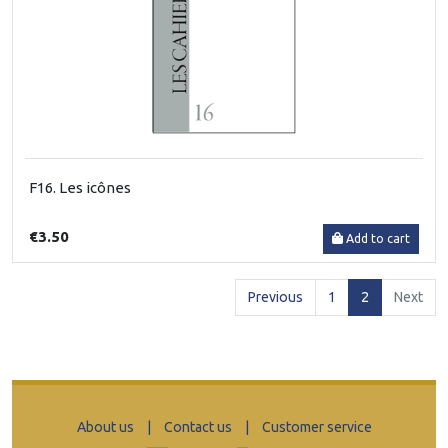
F16. Les icônes
€3.50
Add to cart
(current)
Previous
1
2
Next
About us
|
Contact us
|
Customer service