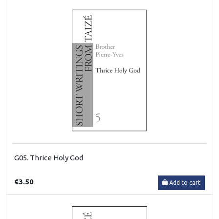
G05. Thrice Holy God
€3.50
Add to cart