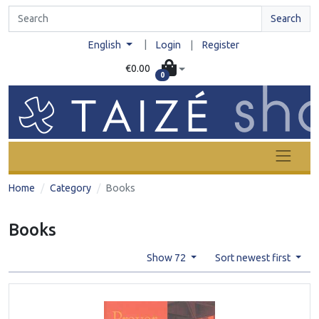
Search
|
English
Login
|
Register
€0.00
0
Home
Category
Books
Books
Show 72
Sort newest first