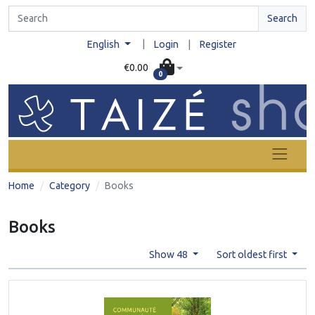
Search
|
English
Login
|
Register
€0.00
0
Home
Category
Books
Books
Show 48
Sort oldest first