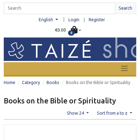
Search
|
English
Login
|
Register
€0.00
0
Home
Category
Books
Books on the Bible or Spirituality
Books on the Bible or Spirituality
Show 24
Sort from a to z