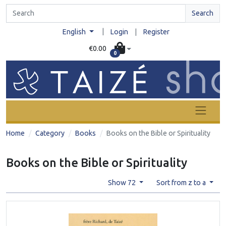
Search
|
English
Login
|
Register
€0.00
0
Home
Category
Books
Books on the Bible or Spirituality
Books on the Bible or Spirituality
Show 72
Sort from z to a