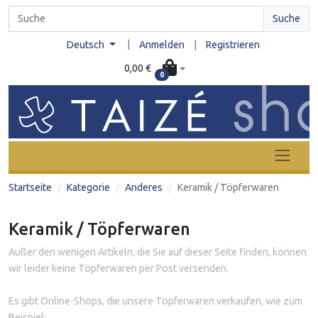
Suche
|
Deutsch
Anmelden
|
Registrieren
0,00 €
0
Startseite
Kategorie
Anderes
Keramik / Töpferwaren
Keramik / Töpferwaren
Außer den wenigen Artikeln, die Sie auf dieser Seite finden, können
wir leider keine Töpferwaren per Post versenden.
Es gibt Online-Shops, die unsere Töpferwaren verkaufen, wie zum
Beispiel: