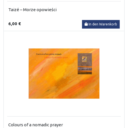
Taizé – Morze opowieści
6,00 €
In den Warenkorb
Colours of a nomadic prayer