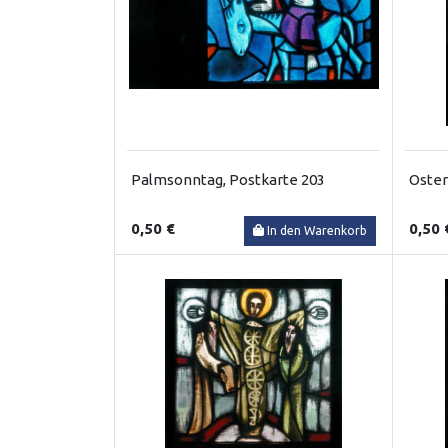
Palmsonntag, Postkarte 203
Oster
0,50 €
0,50 
In den Warenkorb