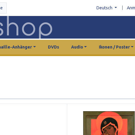
|
he
Deutsch
Anm
aille-Anhänger
DVDs
Audio
Ikonen / Poster