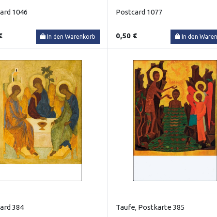
ard 1046
Postcard 1077
€
0,50 €
In den Warenkorb
In den Ware
ard 384
Taufe, Postkarte 385