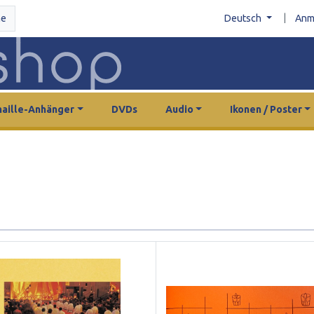
|
he
Deutsch
Anm
aille-Anhänger
DVDs
Audio
Ikonen / Poster