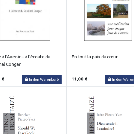
 à l'Avenir – à l'écoute du
En tout la paix du cœur
nal Congar
 €
11,00 €
In den Warenkorb
In den Ware