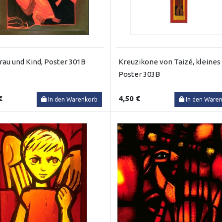
rau und Kind, Poster 301B
Kreuzikone von Taizé, kleines
Poster 303B
€
4,50 €
In den Warenkorb
In den Ware