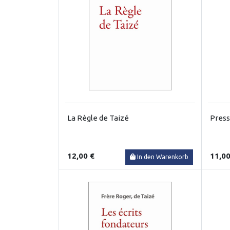
La Règle de Taizé
Press
12,00 €
11,00
In den Warenkorb