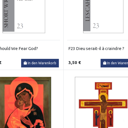
hould We Fear God?
F23 Dieu serait-il à craindre ?
€
3,50 €
In den Warenkorb
In den Ware