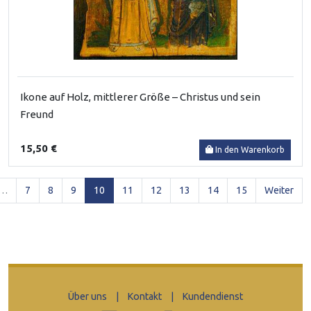
Ikone auf Holz, mittlerer Größe – Christus und sein
Freund
15,50 €
In den Warenkorb
(current)
…
7
8
9
10
11
12
13
14
15
Weiter
Über uns
|
Kontakt
|
Kundendienst