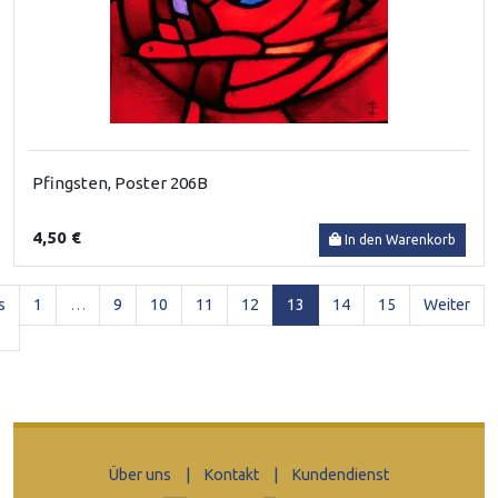
Pfingsten, Poster 206B
4,50 €
In den Warenkorb
(current)
s
1
…
9
10
11
12
13
14
15
Weiter
Über uns
|
Kontakt
|
Kundendienst