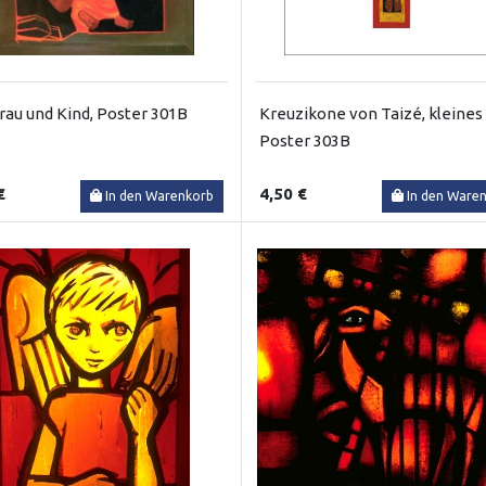
rau und Kind, Poster 301B
Kreuzikone von Taizé, kleines
Poster 303B
€
4,50 €
In den Warenkorb
In den Ware