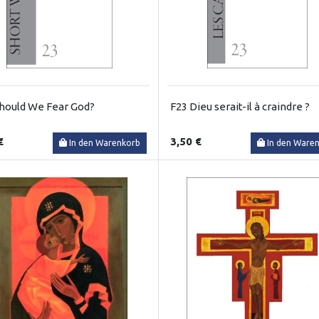
hould We Fear God?
F23 Dieu serait-il à craindre ?
€
3,50 €
In den Warenkorb
In den Ware