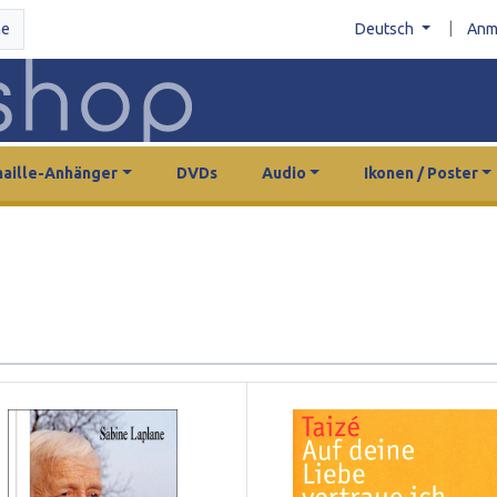
|
he
Deutsch
Anm
aille-Anhänger
DVDs
Audio
Ikonen / Poster