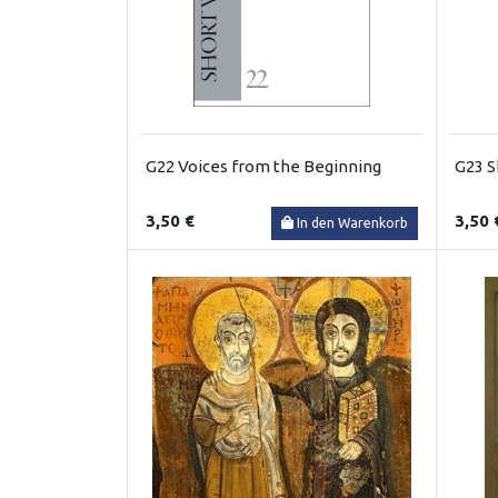
G22 Voices from the Beginning
G23 S
3,50 €
3,50 
In den Warenkorb