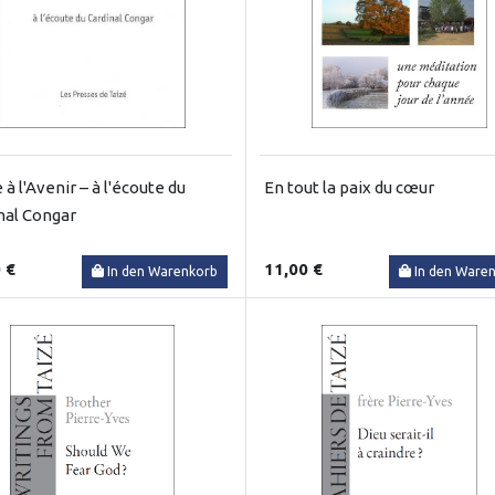
 à l'Avenir – à l'écoute du
En tout la paix du cœur
nal Congar
 €
11,00 €
In den Warenkorb
In den Ware