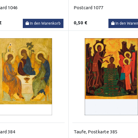
ard 1046
Postcard 1077
€
0,50 €
In den Warenkorb
In den Ware
ard 384
Taufe, Postkarte 385