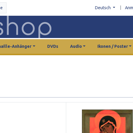
|
he
Deutsch
Anm
aille-Anhänger
DVDs
Audio
Ikonen / Poster