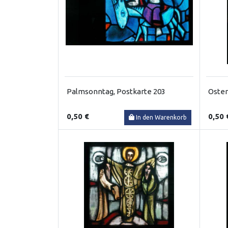
Palmsonntag, Postkarte 203
Oster
0,50 €
0,50 
In den Warenkorb