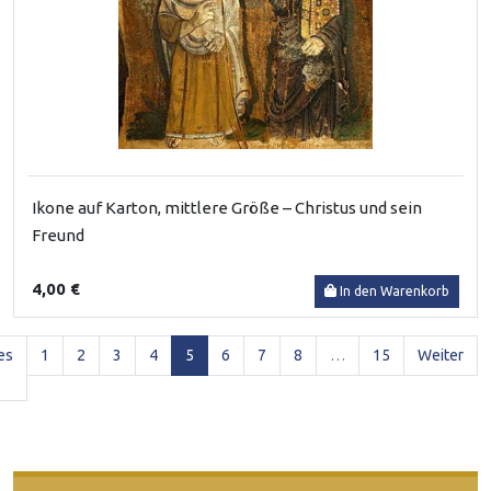
Ikone auf Karton, mittlere Größe – Christus und sein
Freund
4,00 €
In den Warenkorb
(current)
es
1
2
3
4
5
6
7
8
…
15
Weiter