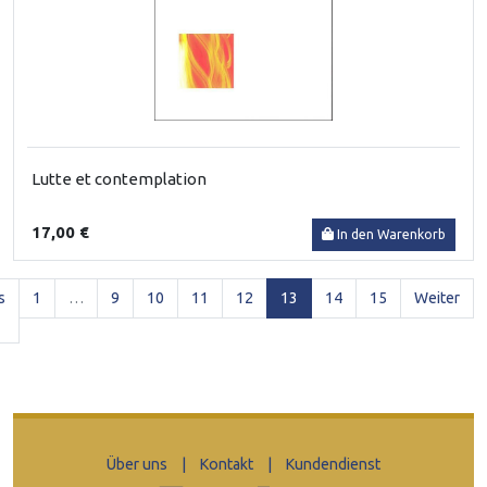
Lutte et contemplation
17,00 €
In den Warenkorb
(current)
s
1
…
9
10
11
12
13
14
15
Weiter
Über uns
|
Kontakt
|
Kundendienst