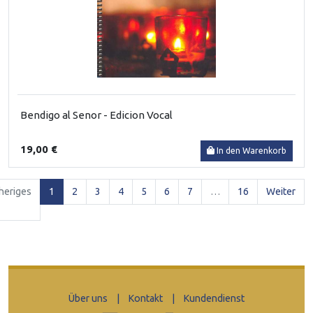
Bendigo al Senor - Edicion Vocal
19,00 €
In den Warenkorb
(current)
heriges
1
2
3
4
5
6
7
…
16
Weiter
Über uns
|
Kontakt
|
Kundendienst