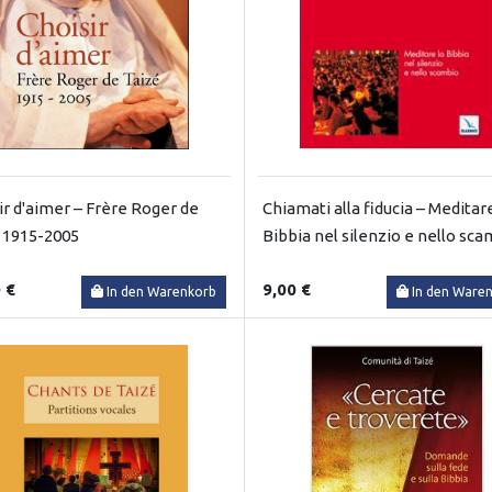
ir d'aimer – Frère Roger de
Chiamati alla fiducia – Meditare
 1915-2005
Bibbia nel silenzio e nello sc
 €
9,00 €
In den Warenkorb
In den Ware