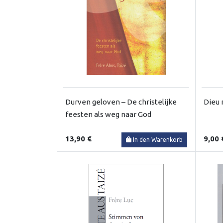
Durven geloven – De christelijke
Dieu 
feesten als weg naar God
13,90 €
9,00 
In den Warenkorb