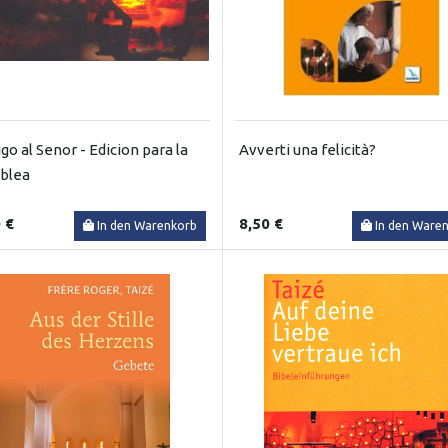
go al Senor - Edicion para la
Avverti una felicità?
blea
 €
8,50 €
In den Warenkorb
In den Ware