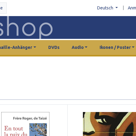
|
he
Deutsch
Anm
aille-Anhänger
DVDs
Audio
Ikonen / Poster