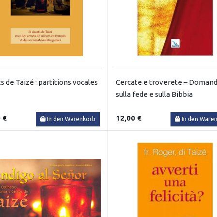
s de Taizé : partitions vocales
Cercate e troverete – Doman
sulla fede e sulla Bibbia
 €
12,00 €
In den Warenkorb
In den Ware