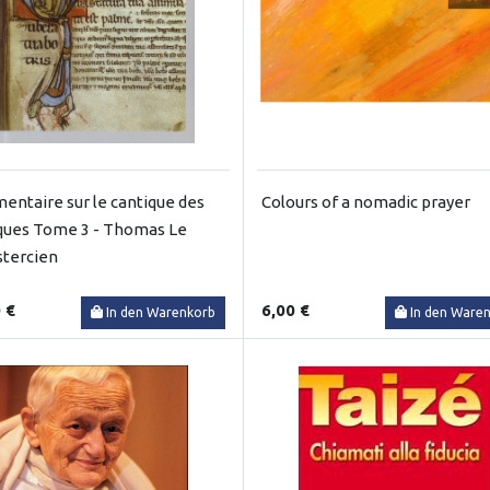
ntaire sur le cantique des
Colours of a nomadic prayer
ques Tome 3 - Thomas Le
stercien
 €
6,00 €
In den Warenkorb
In den Ware