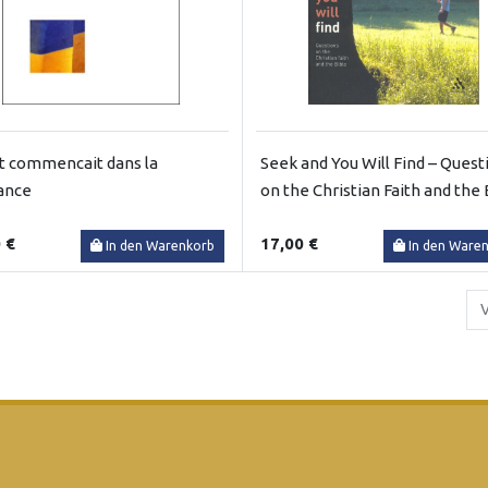
ut commencait dans la
Seek and You Will Find – Quest
ance
on the Christian Faith and the 
 €
17,00 €
In den Warenkorb
In den Ware
V