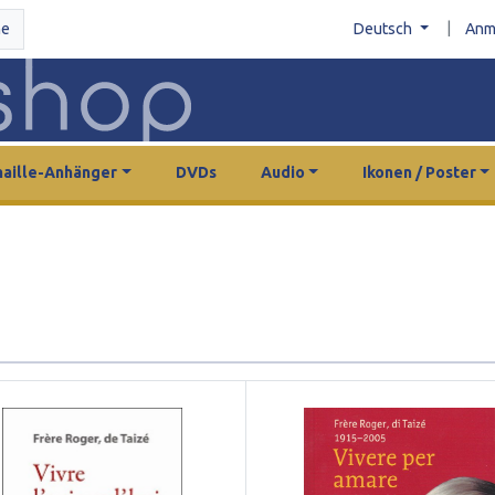
|
he
Deutsch
Anm
aille-Anhänger
DVDs
Audio
Ikonen / Poster