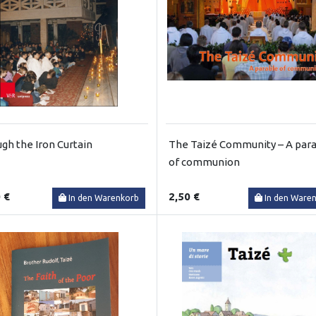
gh the Iron Curtain
The Taizé Community – A par
of communion
 €
2,50 €
In den Warenkorb
In den Ware