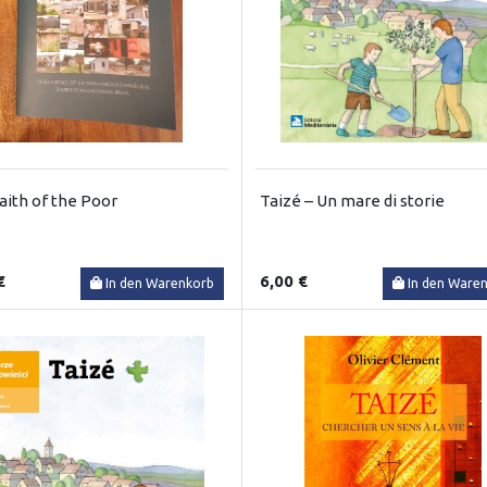
aith of the Poor
Taizé – Un mare di storie
€
6,00 €
In den Warenkorb
In den Ware