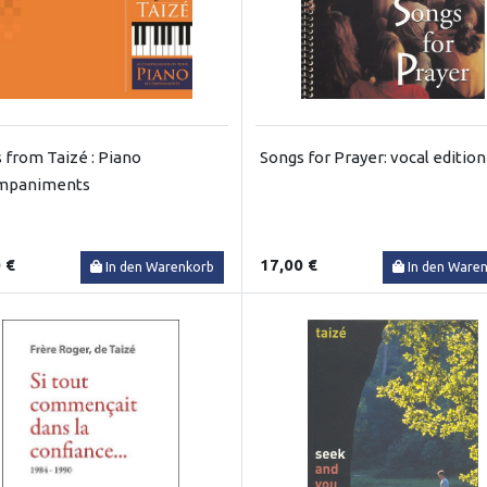
 from Taizé : Piano
Songs for Prayer: vocal edition
mpaniments
 €
17,00 €
In den Warenkorb
In den Ware