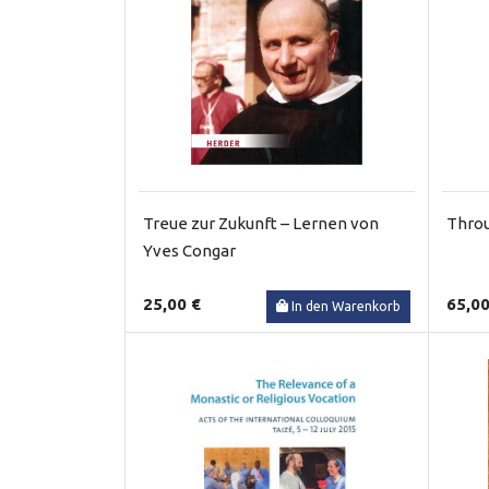
Treue zur Zukunft – Lernen von
Throu
Yves Congar
25,00 €
65,00
In den Warenkorb