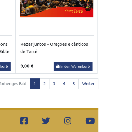
ions
Rezar juntos – Orações e cânticos
Bible
de Taizé
9,00 €
nkorb
In den Warenkorb
(current)
orheriges Bild
1
2
3
4
5
Weiter