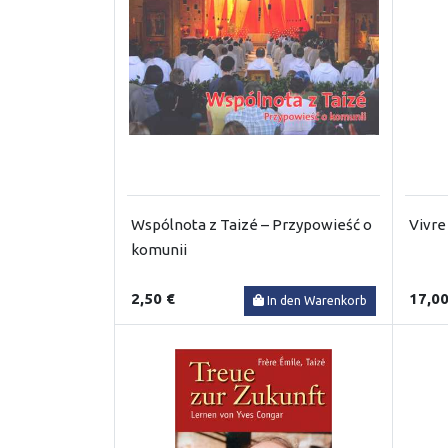
Wspólnota z Taizé – Przypowieść o
Vivre
komunii
2,50 €
17,00
In den Warenkorb