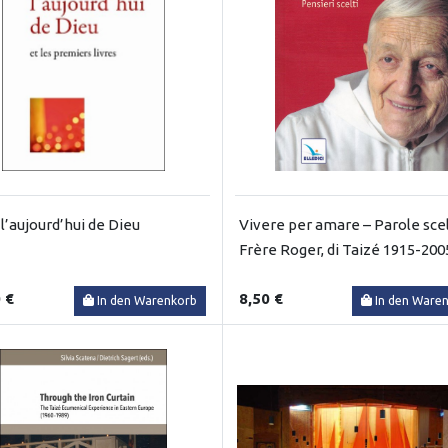
 l’aujourd’hui de Dieu
Vivere per amare – Parole scel
Frère Roger, di Taizé 1915-200
 €
8,50 €
In den Warenkorb
In den Ware