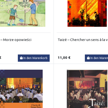
 – Morze opowieści
Taizé – Chercher un sens à la v
€
11,00 €
In den Warenkorb
In den Ware