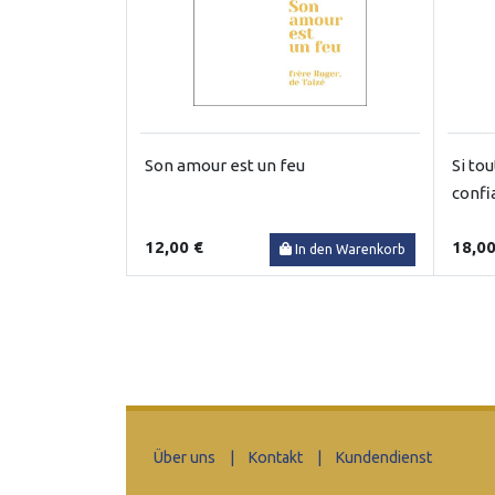
Son amour est un feu
Si to
confi
12,00 €
18,00
In den Warenkorb
Über uns
|
Kontakt
|
Kundendienst