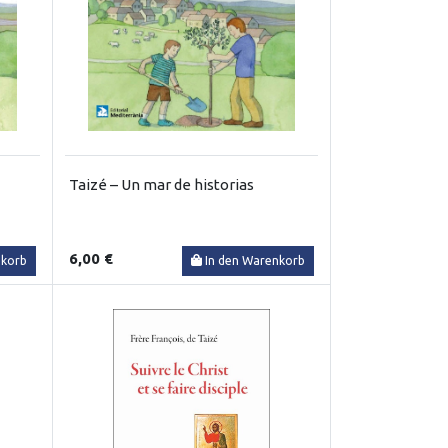
Taizé – Un mar de historias
6,00 €
nkorb
In den Warenkorb