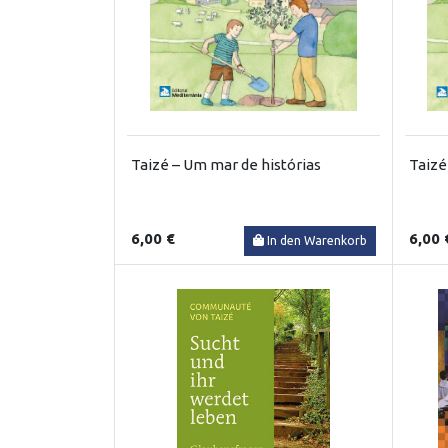
Taizé – Um mar de histórias
Taizé
6,00 €
6,00 
In den Warenkorb