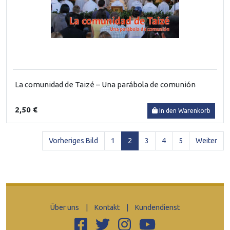
La comunidad de Taizé – Una parábola de comunión
2,50 €
In den Warenkorb
(current)
Vorheriges Bild
1
2
3
4
5
Weiter
Über uns
|
Kontakt
|
Kundendienst