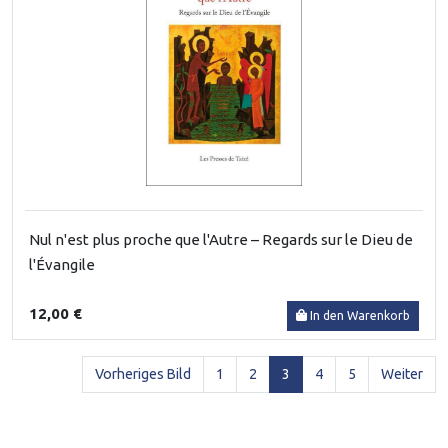
Nul n'est plus proche que l'Autre – Regards sur le Dieu de
l'Évangile
12,00 €
In den Warenkorb
(current)
Vorheriges Bild
1
2
3
4
5
Weiter