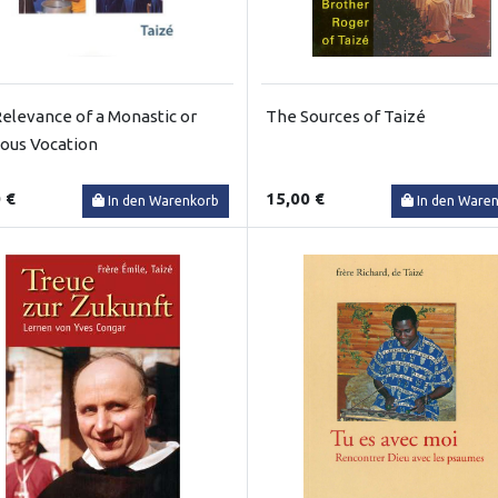
elevance of a Monastic or
The Sources of Taizé
ious Vocation
 €
15,00 €
In den Warenkorb
In den Ware