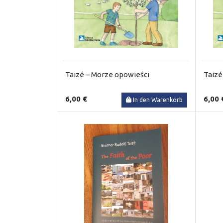
Taizé – Morze opowieści
Taizé
6,00 €
6,00 
In den Warenkorb