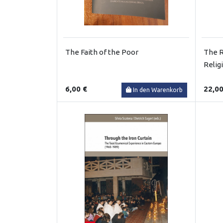
The Faith of the Poor
The R
Relig
6,00 €
22,00
In den Warenkorb