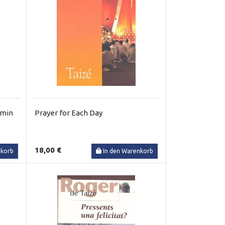
emin
Prayer for Each Day
18,00 €
nkorb
In den Warenkorb