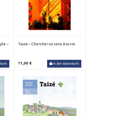
iple –
Taizé – Chercher un sens à la vie
11,00 €
nkorb
In den Warenkorb