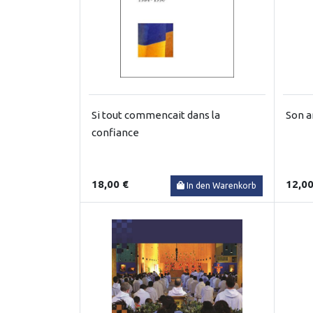
Si tout commencait dans la
Son a
confiance
18,00 €
12,00
In den Warenkorb