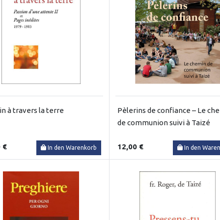
n à travers la terre
Pèlerins de confiance – Le ch
de communion suivi à Taizé
 €
12,00 €
In den Warenkorb
In den Ware