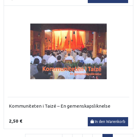
Kommuniteten i Taizé – En gemenskapsliknelse
2,50 €
In den Warenkorb