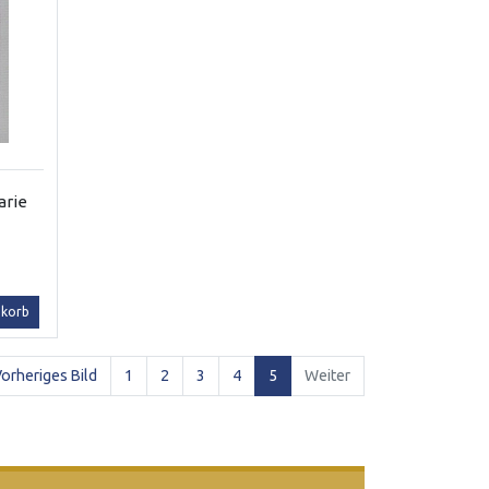
arie
nkorb
(current)
orheriges Bild
1
2
3
4
5
Weiter