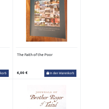
The Faith of the Poor
6,00 €
nkorb
In den Warenkorb