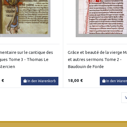
ntaire sur le cantique des
Grâce et beauté de la vierge M
ques Tome 3 - Thomas Le
et autres sermons Tome 2 -
stercien
Baudouin de Forde
 €
18,00 €
In den Warenkorb
In den Ware
V