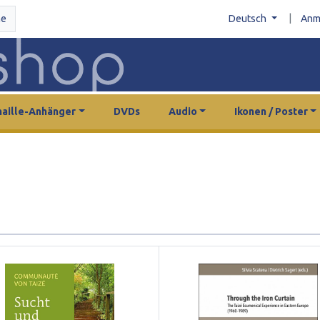
|
he
Deutsch
Anm
aille-Anhänger
DVDs
Audio
Ikonen / Poster