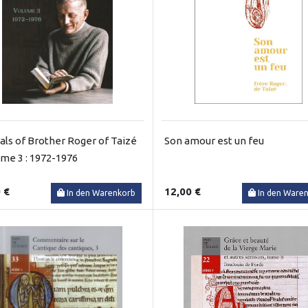
als of Brother Roger of Taizé
Son amour est un feu
ume 3 : 1972-1976
 €
12,00 €
In den Warenkorb
In den Ware