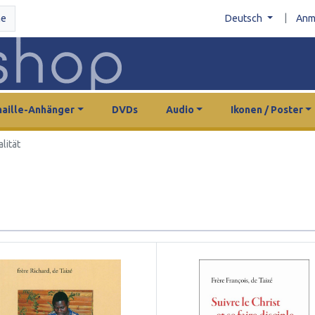
|
he
Deutsch
Anm
aille-Anhänger
DVDs
Audio
Ikonen / Poster
alität