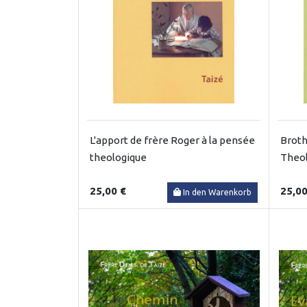
L'apport de frère Roger à la pensée
Broth
theologique
Theol
25,00 €
25,00
In den Warenkorb