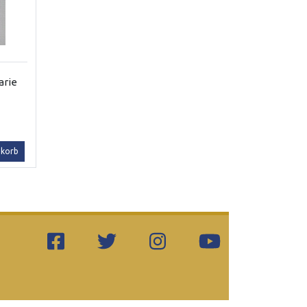
arie
nkorb