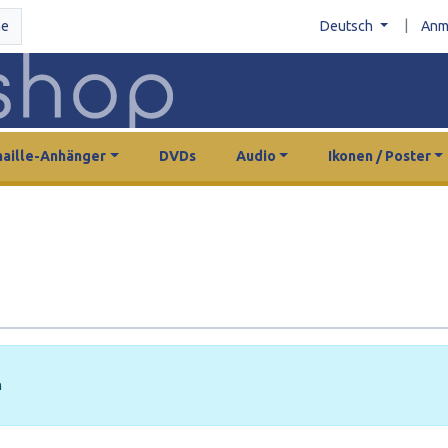
|
he
Deutsch
Anm
aille-Anhänger
DVDs
Audio
Ikonen / Poster
n